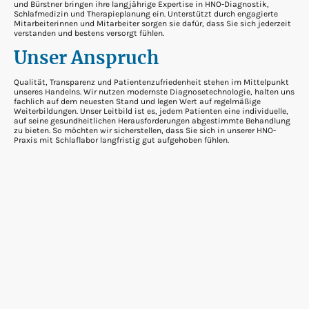
und Bürstner bringen ihre langjährige Expertise in HNO-Diagnostik,
Schlafmedizin und Therapieplanung ein. Unterstützt durch engagierte
Mitarbeiterinnen und Mitarbeiter sorgen sie dafür, dass Sie sich jederzeit
verstanden und bestens versorgt fühlen.
Unser Anspruch
Qualität, Transparenz und Patientenzufriedenheit stehen im Mittelpunkt
unseres Handelns. Wir nutzen modernste Diagnosetechnologie, halten uns
fachlich auf dem neuesten Stand und legen Wert auf regelmäßige
Weiterbildungen. Unser Leitbild ist es, jedem Patienten eine individuelle,
auf seine gesundheitlichen Herausforderungen abgestimmte Behandlung
zu bieten. So möchten wir sicherstellen, dass Sie sich in unserer HNO-
Praxis mit Schlaflabor langfristig gut aufgehoben fühlen.
©2026
Schlaflabor und HNO Praxis Dr. med. Merz und
Dr. med. Bürstner
(angest.) - Alle Rechte vorbehalten